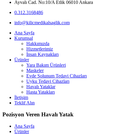
Ayvalı Cad. No:10/A Etlik 06010 Ankara
0.312.3168486
info@kilicmedikalsaglik.com
Ana Sayfa
Kurumsal
Hakkımızda
Hizmetlerimiz
İnsan Kaynakları
Ürünler
Yara Bakım Ürünleri
Maskeler
Evde Solunum Tedavi Cihazları
Uyku Tedavi Cihazları
Havalı Yataklar
Hasta Yatakları
İletişim
Teklif Alın
Pozisyon Veren Havalı Yatak
Ana Sayfa
Ürünler