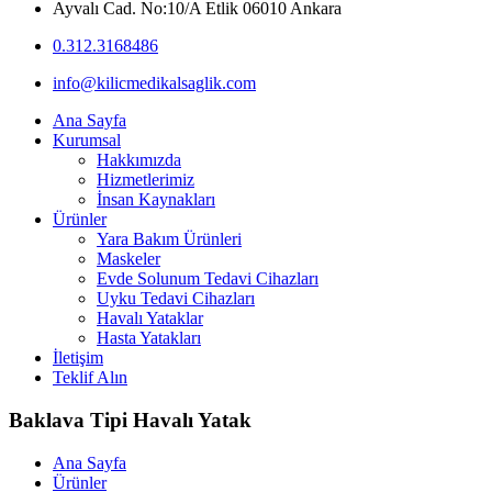
Ayvalı Cad. No:10/A Etlik 06010 Ankara
0.312.3168486
info@kilicmedikalsaglik.com
Ana Sayfa
Kurumsal
Hakkımızda
Hizmetlerimiz
İnsan Kaynakları
Ürünler
Yara Bakım Ürünleri
Maskeler
Evde Solunum Tedavi Cihazları
Uyku Tedavi Cihazları
Havalı Yataklar
Hasta Yatakları
İletişim
Teklif Alın
Baklava Tipi Havalı Yatak
Ana Sayfa
Ürünler