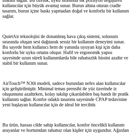
imkanı sağlar. Bu özellik, uyku sırasında sık pozisyon değiştiren
kullanıcılar için büyük avantaj sunar. Burun altına oturan cradle
tasarım, burun içine baskı yapmadan doğal ve konforlu bir kullanım
sağlar.
QuietAir teknolojisi ile donatılmış hava çıkış sistemi, solunum
sırasında oluşan sesi dağıtarak sessiz bir kullanım deneyimi sunar.
Bu sayede hem kullanıcı hem de yanında uyuyan kişi için daha
konforlu bir uyku ortamı oluşur. Hafif ve ergonomik yapısı
sayesinde uzun süreli kullanımlarda bile rahatsızlık hissini azaltır ve
stabil bir kullanım sunar.
AirTouch™ N30i modeli, sadece burundan nefes alan kullanıcılar
için geliştirilmiştir. Minimal temas prensibi ile yüz üzerinde iz
oluşumunu azaltırken, kolay takılıp çıkarılabilen baş bandı ile pratik
kullanım sağlar. Konfor odaklı tasarımı sayesinde CPAP tedavisine
yeni başlayan kullanıcılar için de ideal bir tercihtir.
Bu ürün, hassas cilde sahip kullanıcılar, konfor öncelikli kullanım
arayanlar ve hortumdan rahatsız olan kişiler için uygundur. Ağızdan