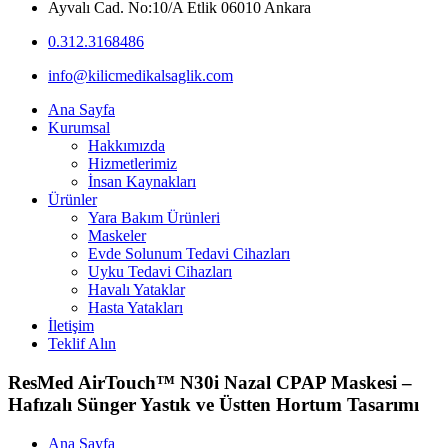
Ayvalı Cad. No:10/A Etlik 06010 Ankara
0.312.3168486
info@kilicmedikalsaglik.com
Ana Sayfa
Kurumsal
Hakkımızda
Hizmetlerimiz
İnsan Kaynakları
Ürünler
Yara Bakım Ürünleri
Maskeler
Evde Solunum Tedavi Cihazları
Uyku Tedavi Cihazları
Havalı Yataklar
Hasta Yatakları
İletişim
Teklif Alın
ResMed AirTouch™ N30i Nazal CPAP Maskesi –
Hafızalı Sünger Yastık ve Üstten Hortum Tasarımı
Ana Sayfa